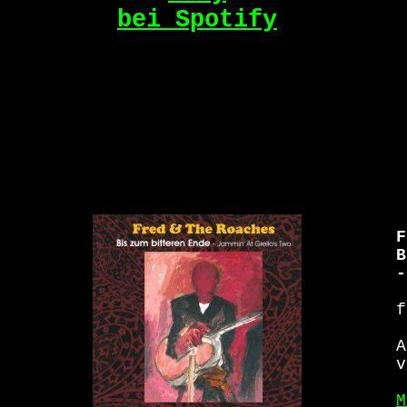
bei Spotify
F
B
-
f
A
v
M